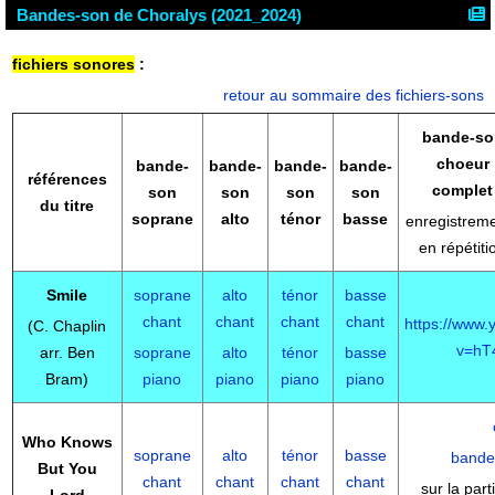
Bandes-son de Choralys (2021_2024)
fichiers sonores
:
retour au sommaire des fichiers-sons
bande-so
choeur
bande-
bande-
bande-
bande-
références
complet
son
son
son
son
du titre
soprane
alto
ténor
basse
enregistrem
en répétiti
Smile
soprane
alto
ténor
basse
chant
chant
chant
chant
https://www
(C. Chaplin
v=hT
arr. Ben
soprane
alto
ténor
basse
Bram)
piano
piano
piano
piano
Who Knows
soprane
alto
ténor
basse
bande
But You
chant
chant
chant
chant
sur la part