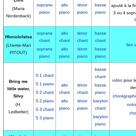
Lord
soprane
alto
ténor
basse
ajouté à la f
(Maria
piano
piano
piano
piano
3 ou 4 sopr
Nordenback)
soprane
alto
ténor
basse
Hlonolofatsa
chant
chant
chant
chant
lien 
(Lhente-Mari
soprane
alto
ténor
basse
PITOUT)
piano
piano
piano
piano
basse
S 1 chant
chant
vidéo
pour le
Bring me
S 1 piano
alto
ténor
basse
des
little water,
S 2 chant
chant
chant
piano
Silvy
chorégraphi
S 2 piano
alto
ténor
baryton
(H.
notr
piano
piano
chant
S 3 chant
Ledbetter)
cho
baryton
S 3 piano
piano