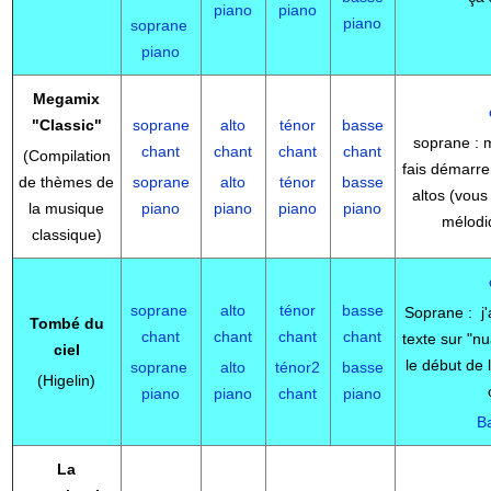
piano
piano
piano
soprane
piano
Megamix
"Classic"
soprane
alto
ténor
basse
soprane : 
chant
chant
chant
chant
(Compilation
fais démarre
de thèmes de
soprane
alto
ténor
basse
altos (vous
la musique
piano
piano
piano
piano
mélodi
classique)
soprane
alto
ténor
basse
Soprane : j'a
Tombé du
chant
chant
chant
chant
texte sur "nu
ciel
le début de l
soprane
alto
ténor2
basse
(Higelin)
piano
piano
chant
piano
B
La