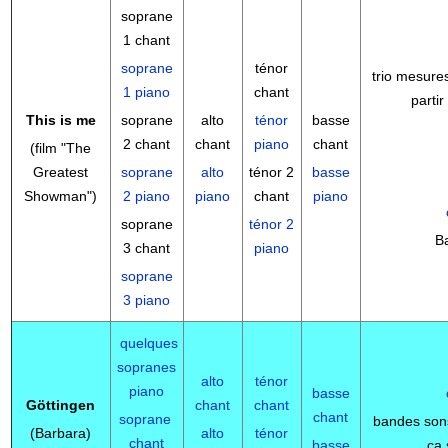
soprane
1 chant
soprane
ténor
trio mesures
1 piano
chant
partir
This is me
soprane
alto
ténor
basse
2 chant
chant
piano
chant
(film "
The
Greatest
soprane
alto
ténor 2
basse
Showman"
)
2 piano
piano
chant
piano
soprane
ténor 2
B
3 chant
piano
soprane
3 piano
quelques
sopranes
alto
ténor
piano
basse
Göttingen
chant
chant
chant
soprane
bandes son
(Barbara)
alto
ténor
chant
basse
ça 