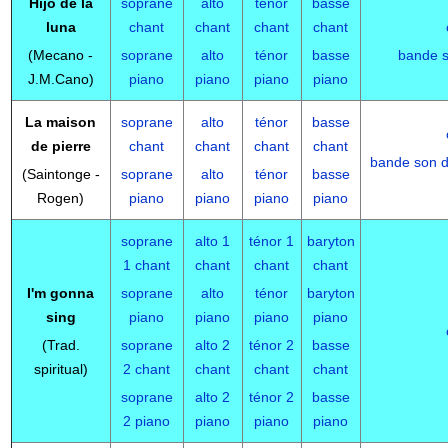
Hijo de la
soprane
alto
ténor
basse
luna
chant
chant
chant
chant
(Mecano -
soprane
alto
ténor
basse
bande 
J.M.Cano)
piano
piano
piano
piano
La maison
soprane
alto
ténor
basse
de pierre
chant
chant
chant
chant
bande son d
(Saintonge -
soprane
alto
ténor
basse
Rogen)
piano
piano
piano
piano
soprane
alto 1
ténor 1
baryton
1 chant
chant
chant
chant
I'm gonna
soprane
alto
ténor
baryton
sing
piano
piano
piano
piano
(Trad.
soprane
alto 2
ténor 2
basse
spiritual)
2 chant
chant
chant
chant
soprane
alto 2
ténor 2
basse
2 piano
piano
piano
piano